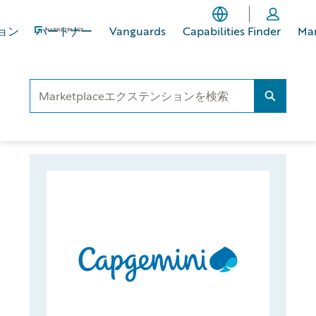
メ
フ
イ
ッ
ョン
パートナー
Vanguards
Capabilities Finder
Ma
ン
タ
コ
ー
ン
に
テ
ス
Search..
Search...
ン
キ
ツ
ッ
へ
プ
ス
キ
ッ
プ