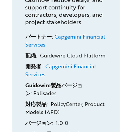
support continuity for
contractors, developers, and
project stakeholders.
パートナー
:
Capgemini Financial
Services
配備
: Guidewire Cloud Platform
開発者
:
Capgemini Financial
Services
Guidewire製品バージョ
ン
:
Palisades
対応製品
: PolicyCenter, Product
Models (APD)
バージョン
: 1.0.0