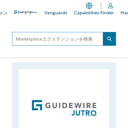
メ
フ
イ
ッ
ョン
パートナー
Vanguards
Capabilities Finder
Ma
ン
タ
コ
ー
ン
に
テ
ス
Search..
Search...
ン
キ
ツ
ッ
へ
プ
ス
キ
ッ
プ