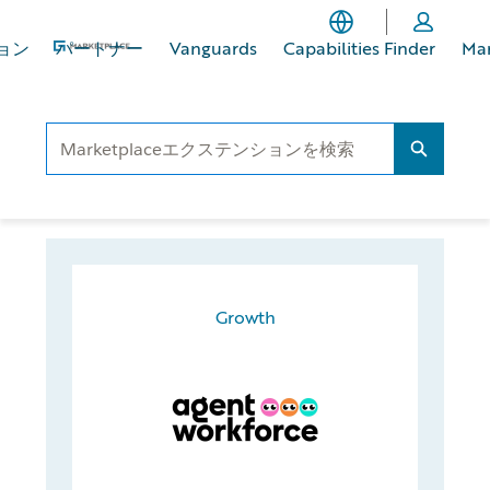
メ
フ
イ
ッ
ョン
パートナー
Vanguards
Capabilities Finder
Ma
ン
タ
コ
ー
ン
に
テ
ス
Search..
Search...
ン
キ
ツ
ッ
へ
プ
ス
キ
ッ
Growth
プ