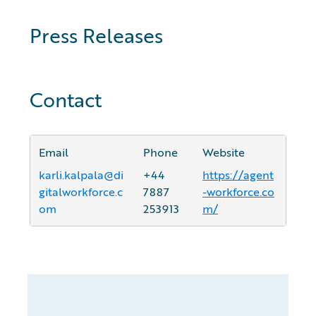
Press Releases
Contact
Email
Phone
Website
karli.kalpala@di
+44
https://agent
gitalworkforce.c
7887
-workforce.co
om
253913
m/